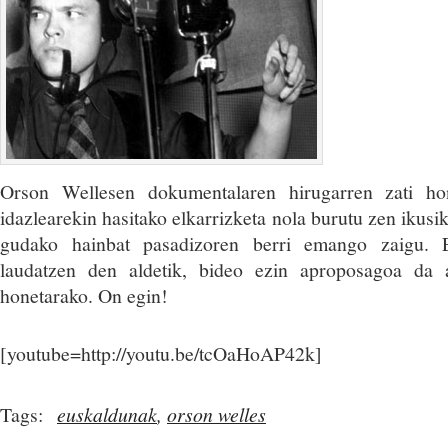
Orson Wellesen dokumentalaren hirugarren zati ho
idazlearekin hasitako elkarrizketa nola burutu zen ikusik
gudako hainbat pasadizoren berri emango zaigu. 
laudatzen den aldetik, bideo ezin aproposagoa da 
honetarako. On egin!
[youtube=http://youtu.be/tcOaHoAP42k]
Tags:
euskaldunak
,
orson welles