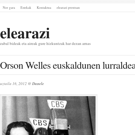
Nor gara
Estekak
Kontaktua
elearazi prentsan
elearazi
zabal bideak eta aireak gure hizkuntzak har dezan arnas
Orson Welles euskaldunen lurraldean
uztaila 16, 2012
@
Danele