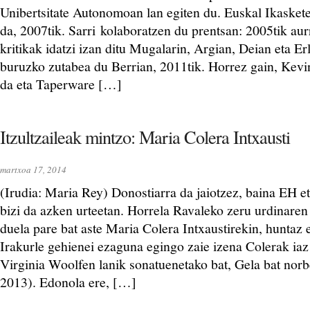
Unibertsitate Autonomoan lan egiten du. Euskal Ikaskete
da, 2007tik. Sarri kolaboratzen du prentsan: 2005tik aurr
kritikak idatzi izan ditu Mugalarin, Argian, Deian eta Erle
buruzko zutabea du Berrian, 2011tik. Horrez gain, Kev
da eta Taperware […]
Itzultzaileak mintzo: Maria Colera Intxausti
martxoa 17, 2014
(Irudia: Maria Rey) Donostiarra da jaiotzez, baina EH e
bizi da azken urteetan. Horrela Ravaleko zeru urdinaren
duela pare bat aste Maria Colera Intxaustirekin, huntaz e
Irakurle gehienei ezaguna egingo zaie izena Colerak iaz
Virginia Woolfen lanik sonatuenetako bat, Gela bat nor
2013). Edonola ere, […]