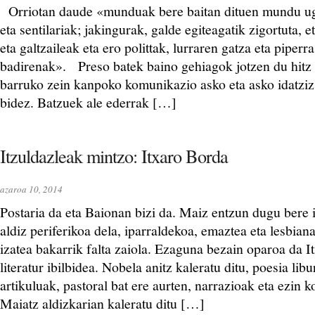
Orriotan daude «munduak bere baitan dituen mundu uga
eta sentilariak; jakingurak, galde egiteagatik zigortuta,
eta galtzaileak eta ero polittak, lurraren gatza eta piperra
badirenak». Preso batek baino gehiagok jotzen du hitz a
barruko zein kanpoko komunikazio asko eta asko idatziz 
bidez. Batzuek ale ederrak […]
Itzuldazleak mintzo: Itxaro Borda
azaroa 10, 2014
Postaria da eta Baionan bizi da. Maiz entzun dugu bere 
aldiz periferikoa dela, iparraldekoa, emaztea eta lesbian
izatea bakarrik falta zaiola. Ezaguna bezain oparoa da 
literatur ibilbidea. Nobela anitz kaleratu ditu, poesia lib
artikuluak, pastoral bat ere aurten, narrazioak eta ezin k
Maiatz aldizkarian kaleratu ditu […]