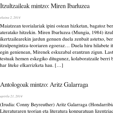
Itzultzaileak mintzo: Miren Ibarluzea
ekaina 2, 2014
Maiatzean teorialariak ipini ostean hizketan, bagatoz berr
ateratako hitzekin. Miren Ibarluzea (Mungia, 1984) itzul
ikertzailearekin jardun genuen duela zenbait astetxo, ber
itzulpengintza-teoriaren egoeraz… Duela hiru hilabete itz
egin genienean, Mirenek eskuzabal erantzun zigun. Last
testuak hemen eskegiko ditugunez, kolaboratzaile berri 
har liteke elkarrizketa hau. […]
Antologoak mintzo: Aritz Galarraga
apirila 21, 2014
(Irudia: Conny Beyreuther) Aritz Galarraga (Hondarribi
Literaturaren teorian eta literatura konparatuan lizentzi