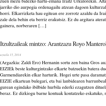
zuen mezu bidezko hartu-emana Iraitz Urkulorekin. Alta
jarriko dio aurpegia ordenagailu atzean dagoen kulturzal
horri. Elkarrizketa hau egitean ere zorrotz azaldu da Ira
zale dela behin eta berriz erakutsiz. Ez du argitara ater
gainera, norberaren […]
Itzultzaileak mintzo: Arantzazu Royo Mantero
uztaila 15, 2014
(Argazkia: Zaldi Ero) Hernanin sortu zen baina Gros a
EIZIEk beste kulturgintzako elkarte batzuekin batera du
Garmendiarekin elkar harturik. Hogei urte pasa darama
EIZIE elkartean bulegari, eta bai lanbidearen barrunbeak
gurean egindako ibilbide hurbila ederki ezagutzen dituel
beraz. Ez dizkiogu barne kontuak kontatzeko eskatuko, 