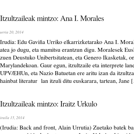
Itzultzaileak mintzo: Ana I. Morales
urria 20, 2014
Irudia: Edu Gaviña Urriko elkarrizketarako Ana I. Mora
atea jo dugu, eta mamitsu erantzun digu. Moralesek Eusk
zuen Deustuko Unibertsitatean, eta Genero Ikasketak, o
Marylandekoan. Gaur egun, itzultzaile eta interprete lan
UPV/EHUn, eta Nazio Batuetan ere aritu izan da itzultza
hainbat literatur lan itzuli ditu euskarara, tartean, Jane
Itzultzaileak mintzo: Iraitz Urkulo
iraila 15, 2014
(Irudia: Back and front, Alain Urrutia) Zuetako batek b