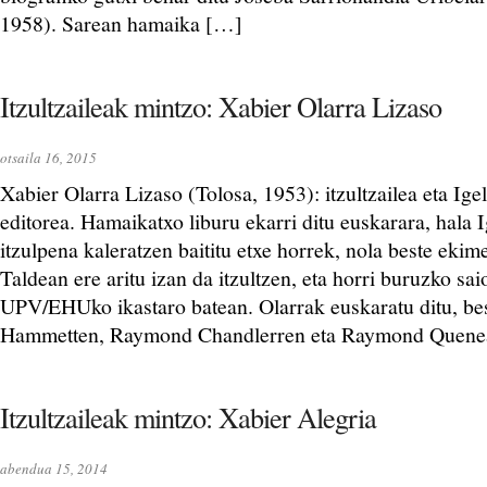
1958). Sarean hamaika […]
Itzultzaileak mintzo: Xabier Olarra Lizaso
otsaila 16, 2015
Xabier Olarra Lizaso (Tolosa, 1953): itzultzailea eta Igel
editorea. Hamaikatxo liburu ekarri ditu euskarara, hala I
itzulpena kaleratzen baititu etxe horrek, nola beste eki
Taldean ere aritu izan da itzultzen, eta horri buruzko sa
UPV/EHUko ikastaro batean. Olarrak euskaratu ditu, bes
Hammetten, Raymond Chandlerren eta Raymond Quene
Itzultzaileak mintzo: Xabier Alegria
abendua 15, 2014