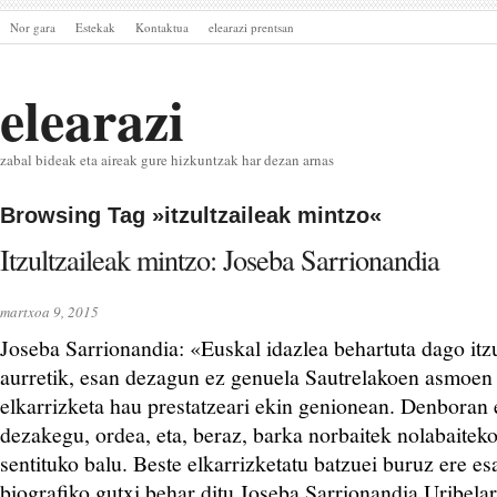
Nor gara
Estekak
Kontaktua
elearazi prentsan
elearazi
zabal bideak eta aireak gure hizkuntzak har dezan arnas
Browsing Tag »itzultzaileak mintzo«
Itzultzaileak mintzo: Joseba Sarrionandia
martxoa 9, 2015
Joseba Sarrionandia: «Euskal idazlea behartuta dago itzu
aurretik, esan dezagun ez genuela Sautrelakoen asmoen
elkarrizketa hau prestatzeari ekin genionean. Denboran 
dezakegu, ordea, eta, beraz, barka norbaitek nolabaiteko
sentituko balu. Beste elkarrizketatu batzuei buruz ere e
biografiko gutxi behar ditu Joseba Sarrionandia Uribelar