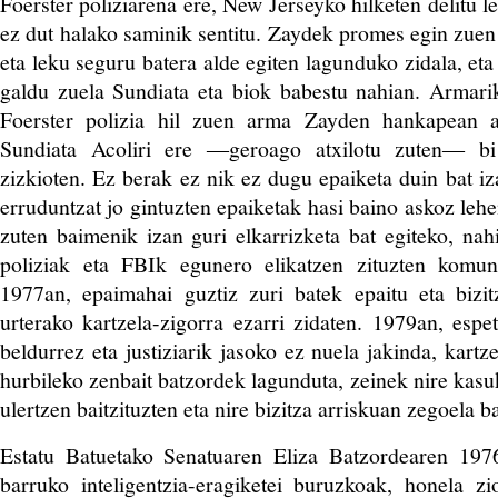
Foerster poliziarena ere, New Jerseyko hilketen delitu 
ez dut halako saminik sentitu. Zaydek promes egin zuen
eta leku seguru batera alde egiten lagunduko zidala, eta
galdu zuela Sundiata eta biok babestu nahian. Armari
Foerster polizia hil zuen arma Zayden hankapean a
Sundiata Acoliri ere ―geroago atxilotu zuten― bi 
zizkioten. Ez berak ez nik ez dugu epaiketa duin bat 
erruduntzat jo gintuzten epaiketak hasi baino askoz leh
zuten baimenik izan guri elkarrizketa bat egiteko, na
poliziak eta FBIk egunero elikatzen zituzten komuni
1977an, epaimahai guztiz zuri batek epaitu eta bizi
urterako kartzela-zigorra ezarri zidaten. 1979an, espe
beldurrez eta justiziarik jasoko ez nuela jakinda, kartze
hurbileko zenbait batzordek lagunduta, zeinek nire kasu
ulertzen baitzituzten eta nire bizitza arriskuan zegoela ba
Estatu Batuetako Senatuaren Eliza Batzordearen 19
barruko inteligentzia-eragiketei buruzkoak, honela z