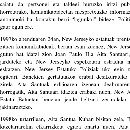
saiatu da pertsonei eta taldeei buruzko iritzi publ
horretarako, komunikabideetan mespretxuzko informaz
anonimoki bai kontaktu berri “lagunkoi” bidez». Polit
gaur egun ere.
1997ko abenduaren 24an, New Jerseyko estatuak prents
zituen komunikabideak; bertan esan zuenez, New Jerse
gutun bat idatzi zion Joan Paulo II.a Aita Santuari,
jarduteko eta New Jerseyko espetxetara estradita n
eskatzen. New Jersey Estatuko Poliziak uko egin z
egiteari. Banekien gertatutakoa erabat desitxuratuko
zirela Aita Santuak erlijioaren izenean deabruare
horregatik, Aita Santuari idaztea erabaki nuen, New J
Estatu Batuetan benetan jende beltzari zer-nolako 
jakinarazteko.
1998ko urtarrilean, Aita Santua Kuban bisitan zela
kazetariarekin elkarrizketa egitea onartu nuen, Aita