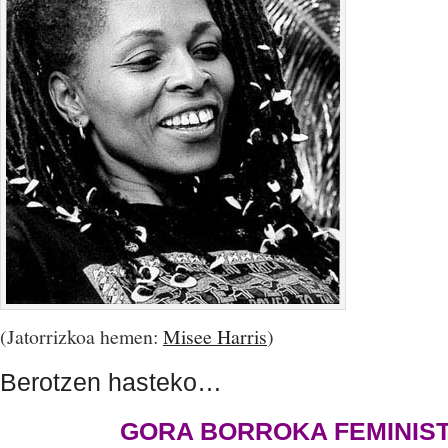
(Jatorrizkoa hemen:
Misee Harris
)
Berotzen hasteko…
GORA BORROKA FEMINIST