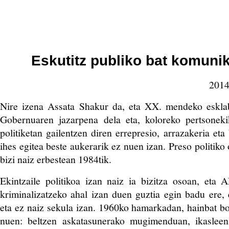
Eskutitz publiko bat komuni
2014
Nire izena Assata Shakur da, eta XX. mendeko esklabo
Gobernuaren jazarpena dela eta, koloreko pertsone
politiketan gailentzen diren errepresio, arrazakeria eta b
ihes egitea beste aukerarik ez nuen izan. Preso politiko
bizi naiz erbestean 1984tik.
Ekintzaile politikoa izan naiz ia bizitza osoan, eta
kriminalizatzeko ahal izan duen guztia egin badu ere, e
eta ez naiz sekula izan. 1960ko hamarkadan, hainbat bo
nuen: beltzen askatasunerako mugimenduan, ikaslee