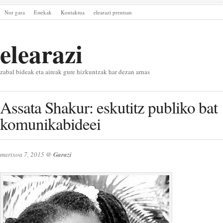
Nor gara
Estekak
Kontaktua
elearazi prentsan
elearazi
zabal bideak eta aireak gure hizkuntzak har dezan arnas
Assata Shakur: eskutitz publiko bat
komunikabideei
martxoa 7, 2015
@
Garazi