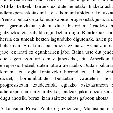
AEBko beltzek, txiroek ez dute benetako hizketa-aska
adierazpen-askatasunik, eta komunikabidetarako ask
Prentsa beltzak eta komunikabide progresistak justizia 
rol garrantzitsua jokatu dute historian. Tradizio h
gatzaizkio eta zabaldu egin behar dugu. Bitartekoak sor
herria eta umeak hezten lagunduko digutenak, haien p
beharrean. Emakume bat baizik ez naiz. Ez naiz inola
jabe, ez irrati ez egunkariren jabe. Baina uste dut jen
duela gertatzen ari denaz jabetzeko, eta Amerikan
errepresio-bideek duten lotura ulertzeko. Dudan bakarra
kemena eta egia kontatzeko borondatea. Baina zint
dizuet, komunikabide beltzetan zaudeten hori
progresistetan zaudetenok, egiazko askatasunean 
adierazpen hau argitaratzeko, jendeak jakin dezan zer a
dugu ahotsik, beraz, izan zaitezte ahots gabeon ahotsa.
Askatasuna Preso Politiko guztientzat; Maitasuna eta