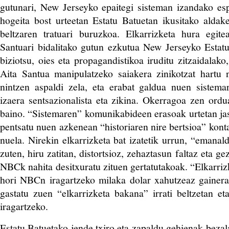
gutunari, New Jerseyko epaitegi sisteman izandako esp
hogeita bost urteetan Estatu Batuetan ikusitako aldak
beltzaren tratuari buruzkoa. Elkarrizketa hura egit
Santuari bidalitako gutun ezkutua New Jerseyko Estatu
biziotsu, oies eta propagandistikoa iruditu zitzaidalako
Aita Santua manipulatzeko saiakera zinikotzat hartu 
nintzen aspaldi zela, eta erabat galdua nuen sistem
izaera sentsazionalista eta zikina. Okerragoa zen ord
baino. “Sistemaren” komunikabideen erasoak urtetan jas
pentsatu nuen azkenean “historiaren nire bertsioa” kont
nuela. Nirekin elkarrizketa bat izatetik urrun, “emanald
zuten, hiru zatitan, distortsioz, zehaztasun faltaz eta ge
NBCk nahita desitxuratu zituen gertatutakoak. “Elkarri
hori NBCn iragartzeko milaka dolar xahutzeaz gainera,
gastatu zuen “elkarrizketa bakana” irrati beltzetan et
iragartzeko.
Estatu Batuetako jende txiro eta zapaldu gehienak bezala