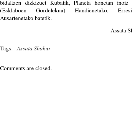
bidaltzen dizkizuet Kubatik, Planeta honetan inoi
(Esklaboen Gordelekua) Handienetako, Erresis
Ausartenetako batetik.
Assata S
Tags:
Assata Shakur
Comments are closed.