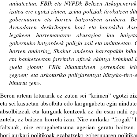
unitateetan. FBIk eta NYPDk Beltzen Askapenera
izatea ere egotzi zioten, zeina poliziak tirokatzen d
gobernuaren eta horren batzordeen arabera
. Be
Armadaren deskribapen hori eta horrekiko Ass
lezakeen harremanaren akusazioa lau haizet
gobernuko batzordeek polizia sail eta unitateetan.
horren ondorioz, Shakur anderea harrapakin bihurt
eta banketxeetan jarritako afixek ekintza kriminal 
zuela zioten; FBIk bilatutakoen zerrendan leh
zegoen; eta askotariko poliziarentzat hiltzeko-tir
bihurtu zen».
Beren artean loturarik ez zuten sei “krimen” egotzi ziz
eta sei kasuetan absolbitu edo kargugabetu egin nindut
absolbitzeak eta karguak kentzeak ez du esan nahi epai
zutela, ez baitzen horrela izan. Nire aurkako “frogak” 
faltsuak, nire errugabetasuna agerian geratu baitzen.
hori aurkari politikoak ezabatzeko gobernuaren politika