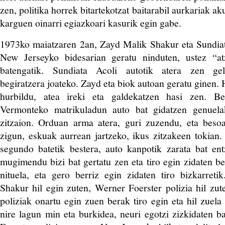
zen, politika horrek bitartekotzat baitarabil
aurkariak aku
karguen oinarri egiazkoari kasurik egin gabe.
1973ko maiatzaren 2an, Zayd Malik Shakur eta Sundiat
New Jerseyko bidesarian geratu ninduten, ustez “a
batengatik. Sundiata Acoli autotik atera zen geld
begiratzera joateko. Zayd eta biok autoan geratu ginen. 
hurbildu, atea ireki eta galdekatzen hasi zen. Be
Vermonteko matrikuladun auto bat gidatzen genuela
zitzaion. Orduan arma atera, guri zuzendu, eta besoa
zigun, eskuak aurrean jartzeko, ikus zitzakeen tokian.
segundo batetik bestera, auto kanpotik zarata bat en
mugimendu bizi bat gertatu zen eta tiro egin zidaten be
nituela, eta gero berriz egin zidaten tiro bizkarret
Shakur hil egin zuten, Werner Foerster polizia hil zut
poliziak onartu egin zuen berak tiro egin eta hil zuel
nire lagun min eta burkidea, neuri egotzi zizkidaten ba