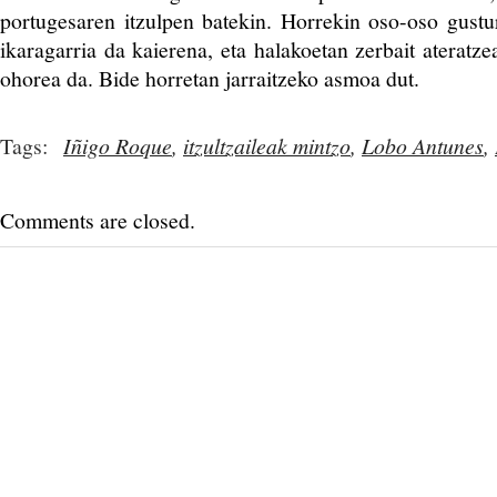
portugesaren itzulpen batekin. Horrekin oso-oso gustur
ikaragarria da kaierena, eta halakoetan zerbait ateratze
ohorea da. Bide horretan jarraitzeko asmoa dut.
Tags:
Iñigo Roque
,
itzultzaileak mintzo
,
Lobo Antunes
,
Comments are closed.