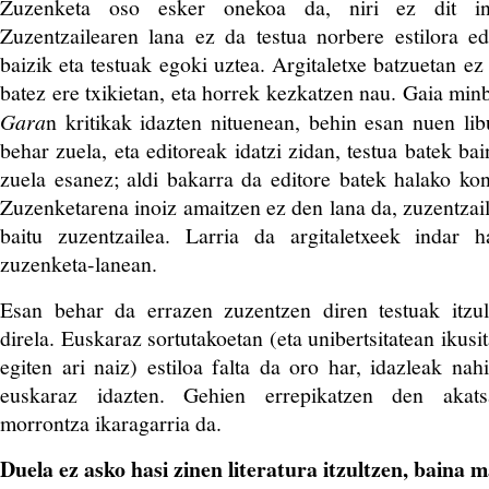
Zuzenketa oso esker onekoa da, niri ez dit ino
Zuzentzailearen lana ez da testua norbere estilora e
baizik eta testuak egoki uztea. Argitaletxe batzuetan ez
batez ere txikietan, eta horrek kezkatzen nau. Gaia min
Gara
n kritikak idazten nituenean, behin esan nuen li
behar zuela, eta editoreak idatzi zidan, testua batek ba
zuela esanez; aldi bakarra da editore batek halako kont
Zuzenketarena inoiz amaitzen ez den lana da, zuzentzail
baitu zuzentzailea. Larria da argitaletxeek indar 
zuzenketa-lanean.
Esan behar da errazen zuzentzen diren testuak itzul
direla. Euskaraz sortutakoetan (eta unibertsitatean ikusi
egiten ari naiz) estiloa falta da oro har, idazleak nah
euskaraz idazten. Gehien errepikatzen den akats
morrontza ikaragarria da.
Duela ez asko hasi zinen literatura itzultzen, baina 