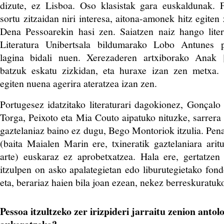
dizute, ez Lisboa. Oso klasistak gara euskaldunak. F
sortu zitzaidan niri interesa, aitona-amonek hitz egiten
Dena Pessoarekin hasi zen. Saiatzen naiz hango litera
Literatura Unibertsala bildumarako Lobo Antunes p
lagina bidali nuen. Xerezaderen artxiborako Anak 
batzuk eskatu zizkidan, eta huraxe izan zen metxa.
egiten nuena agerira ateratzea izan zen.
Portugesez idatzitako literaturari dagokionez, Gonçal
Torga, Peixoto eta Mia Couto aipatuko nituzke, sarre
gaztelaniaz baino ez dugu, Bego Montoriok itzulia. Pena
(baita Maialen Marin ere, txineratik gaztelaniara aritu
arte) euskaraz ez aprobetxatzea. Hala ere, gertatzen
itzulpen on asko apalategietan edo liburutegietako fond
eta, berariaz haien bila joan ezean, nekez berreskuratuko
Pessoa itzultzeko zer irizpideri jarraitu zenion anto