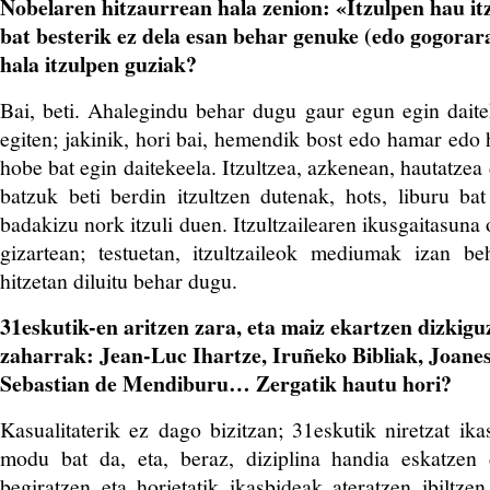
Nobelaren hitzaurrean hala zenion: «Itzulpen hau it
bat besterik ez dela esan behar genuke (edo gogorara
hala itzulpen guziak?
Bai, beti. Ahalegindu behar dugu gaur egun egin dait
egiten; jakinik, hori bai, hemendik bost edo hamar edo 
hobe bat egin daitekeela. Itzultzea, azkenean, hautatzea d
batzuk beti berdin itzultzen dutenak, hots, liburu ba
badakizu nork itzuli duen. Itzultzailearen ikusgaitasuna
gizartean; testuetan, itzultzaileok mediumak izan be
hitzetan diluitu behar dugu.
31eskutik-en aritzen zara, eta maiz ekartzen dizkigu
zaharrak: Jean-Luc Ihartze, Iruñeko Bibliak, Joane
Sebastian de Mendiburu… Zergatik hautu hori?
Kasualitaterik ez dago bizitzan; 31eskutik niretzat ika
modu bat da, eta, beraz, diziplina handia eskatzen d
begiratzen eta horietatik ikasbideak ateratzen ibiltz