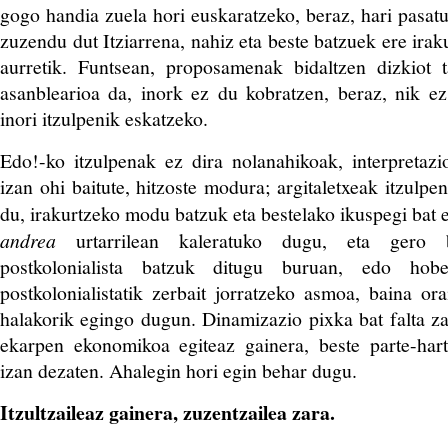
gogo handia zuela hori euskaratzeko, beraz, hari pasat
zuzendu dut Itziarrena, nahiz eta beste batzuek ere irak
aurretik. Funtsean, proposamenak bidaltzen dizkiot t
asanblearioa da, inork ez du kobratzen, beraz, nik ez
inori itzulpenik eskatzeko.
Edo!-ko itzulpenak ez dira nolanahikoak, interpretazi
izan ohi baitute, hitzoste modura; argitaletxeak itzulpe
du, irakurtzeko modu batzuk eta bestelako ikuspegi bat 
andrea
urtarrilean kaleratuko dugu, eta gero 
postkolonialista batzuk ditugu buruan, edo hob
postkolonialistatik zerbait jorratzeko asmoa, baina or
halakorik egingo dugun. Dinamizazio pixka bat falta z
ekarpen ekonomikoa egiteaz gainera, beste parte-har
izan dezaten. Ahalegin hori egin behar dugu.
Itzultzaileaz gainera, zuzentzailea zara.