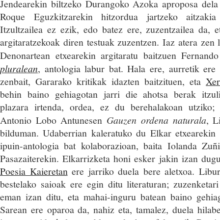
Jendearekin biltzeko Durangoko Azoka aproposa dela 
Roque Eguzkitzarekin hitzordua jartzeko aitzaki
Itzultzailea ez ezik, edo batez ere, zuzentzailea da
argitaratzekoak diren testuak zuzentzen. Iaz atera zen l
Denonartean etxearekin argitaratu baitzuen Fernan
pluralean
, antologia labur bat. Hala ere, aurretik er
zenbait, Gararako kritikak idazten baitzituen, eta
Xer
behin baino gehiagotan jarri die ahotsa berak itzuli
plazara irtenda, ordea, ez du berehalakoan utziko; 
Antonio Lobo Antunesen
Gauzen ordena naturala
, L
bilduman. Udaberrian kaleratuko du Elkar etxearekin 
ipuin-antologia bat kolaborazioan, baita Iolanda Zuñ
Pasazaiterekin. Elkarrizketa honi esker jakin izan dug
Poesia Kaieretan
ere jarriko duela bere aletxoa. Libu
bestelako saioak ere egin ditu literaturan; zuzenketar
eman izan ditu, eta mahai-inguru batean baino gehia
Sarean ere oparoa da, nahiz eta, tamalez, duela hilabe