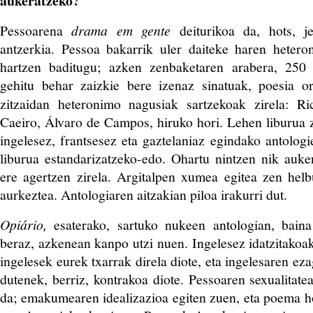
aukeratzeko?
Pessoarena
drama em gente
deiturikoa da, hots, 
antzerkia. Pessoa bakarrik uler daiteke haren hetero
hartzen baditugu; azken zenbaketaren arabera, 250 
gehitu behar zaizkie bere izenaz sinatuak, poesia or
zitzaidan heteronimo nagusiak sartzekoak zirela: R
Caeiro, Álvaro de Campos, hiruko hori. Lehen liburua 
ingelesez, frantsesez eta gaztelaniaz egindako antologi
liburua estandarizatzeko-edo. Ohartu nintzen nik auke
ere agertzen zirela. Argitalpen xumea egitea zen helbu
aurkeztea. Antologiaren aitzakian piloa irakurri dut.
Opiário,
esaterako, sartuko nukeen antologian, baina
beraz, azkenean kanpo utzi nuen. Ingelesez idatzitakoak
ingelesek eurek txarrak direla diote, eta ingelesaren ez
dutenek, berriz, kontrakoa diote. Pessoaren sexualitate
da; emakumearen idealizazioa egiten zuen, eta poema 