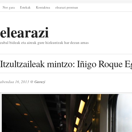
Nor gara
Estekak
Kontaktua
elearazi prentsan
elearazi
zabal bideak eta aireak gure hizkuntzak har dezan arnas
Itzultzaileak mintzo: Iñigo Roque E
abendua 16, 2013
@
Garazi