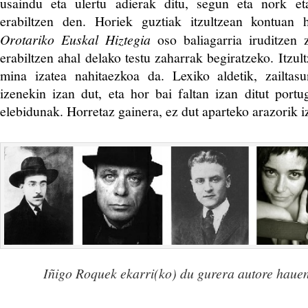
usaindu eta ulertu adierak ditu, segun eta nork et
erabiltzen den. Horiek guztiak itzultzean kontuan h
Orotariko Euskal Hiztegia
oso baliagarria iruditzen 
erabiltzen ahal delako testu zaharrak begiratzeko. Itzult
mina izatea nahitaezkoa da. Lexiko aldetik, zailtas
izenekin izan dut, eta hor bai faltan izan ditut port
elebidunak. Horretaz gainera, ez dut aparteko arazorik i
Iñigo Roquek ekarri(ko) du gurera autore hauen