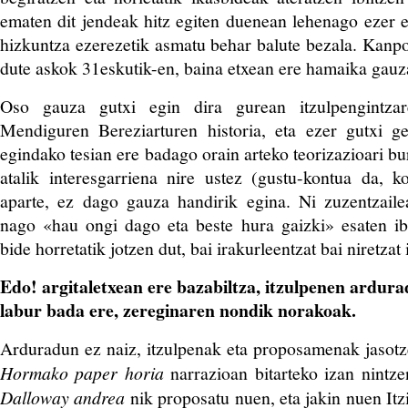
ematen dit jendeak hitz egiten duenean lehenago ezer eg
hizkuntza ezerezetik asmatu behar balute bezala. Kanpo
dute askok 31eskutik-en, baina etxean ere hamaika gauza
Oso gauza gutxi egin dira gurean itzulpengintzar
Mendiguren Bereziarturen historia, eta ezer gutxi g
egindako tesian ere badago orain arteko teorizazioari bur
atalik interesgarriena nire ustez (gustu-kontua da, k
aparte, ez dago gauza handirik egina. Ni zuzentzaile
nago «hau ongi dago eta beste hura gaizki» esaten ibi
bide horretatik jotzen dut, bai irakurleentzat bai niretzat
Edo! argitaletxean ere bazabiltza, itzulpenen ardur
labur bada ere, zereginaren nondik norakoak.
Arduradun ez naiz, itzulpenak eta proposamenak jasotzen
Hormako paper horia
narrazioan bitarteko izan nintze
Dalloway andrea
nik proposatu nuen, eta jakin nuen Itz