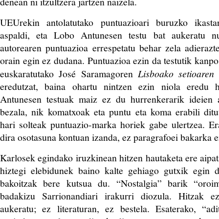
denean ni itzultzera jartzen naizela.
UEUrekin antolatutako puntuazioari buruzko ikas
aspaldi, eta Lobo Antunesen testu bat aukeratu 
autorearen puntuazioa errespetatu behar zela adierazt
orain egin ez dudana. Puntuazioa ezin da testutik kanpo
euskaratutako José Saramagoren
Lisboako setioaren 
eredutzat, baina ohartu nintzen ezin niola eredu h
Antunesen testuak maiz ez du hurrenkerarik ideien 
bezala, nik komatxoak eta puntu eta koma erabili ditu
hari solteak puntuazio-marka horiek gabe ulertzea. E
dira osotasuna kontuan izanda, ez paragrafoei bakarka e
Karlosek egindako iruzkinean hitzen hautaketa ere aipat
hiztegi elebidunek baino kalte gehiago gutxik egin d
bakoitzak bere kutsua du. “Nostalgia” barik “oroim
badakizu Sarrionandiari irakurri diozula. Hitzak ez
aukeratu; ez literaturan, ez bestela. Esaterako, “ad