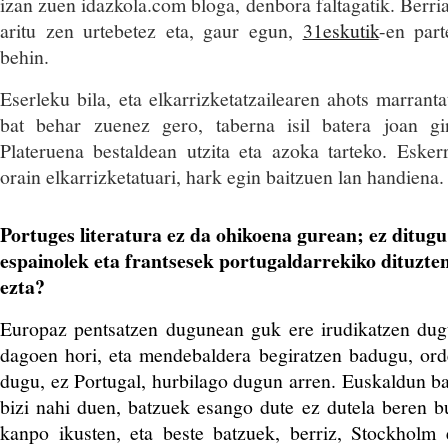
izan zuen idazkola.com bloga, denbora faltagatik. Berri
aritu zen urtebetez eta, gaur egun,
31eskutik
-en part
behin.
Eserleku bila, eta elkarrizketatzailearen ahots marrant
bat behar zuenez gero, taberna isil batera joan gi
Plateruena bestaldean utzita eta azoka tarteko. Eske
orain elkarrizketatuari, hark egin baitzuen lan handiena.
Portuges literatura ez da ohikoena gurean; ez ditugu
espainolek eta frantsesek portugaldarrekiko dituzten
ezta?
Europaz pentsatzen dugunean guk ere irudikatzen dugu
dagoen hori, eta mendebaldera begiratzen badugu, ord
dugu, ez Portugal, hurbilago dugun arren. Euskaldun ba
bizi nahi duen, batzuek esango dute ez dutela beren b
kanpo ikusten, eta beste batzuek, berriz, Stockholm 