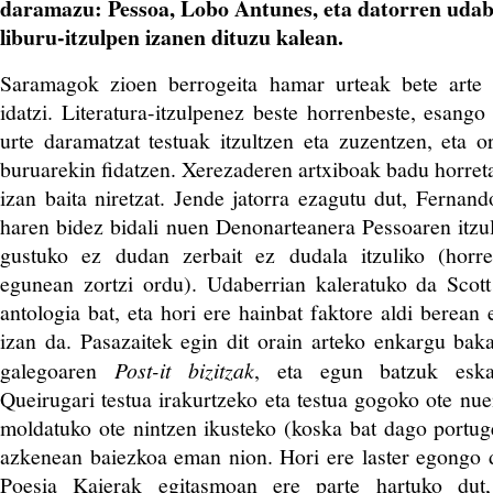
daramazu: Pessoa, Lobo Antunes, eta datorren udabe
liburu-itzulpen izanen dituzu kalean.
Saramagok zioen berrogeita hamar urteak bete arte 
idatzi. Literatura-itzulpenez beste horrenbeste, esang
urte daramatzat testuak itzultzen eta zuzentzen, eta o
buruarekin fidatzen. Xerezaderen artxiboak badu horreta
izan baita niretzat. Jende jatorra ezagutu dut, Fernand
haren bidez bidali nuen Denonarteanera Pessoaren itzu
gustuko ez dudan zerbait ez dudala itzuliko (horre
egunean zortzi ordu). Udaberrian kaleratuko da Scott
antologia bat, eta hori ere hainbat faktore aldi berean
izan da. Pasazaitek egin dit orain arteko enkargu bak
galegoaren
Post-it bizitzak
, eta egun batzuk eska
Queirugari testua irakurtzeko eta testua gogoko ote nue
moldatuko ote nintzen ikusteko (koska bat dago portuge
azkenean baiezkoa eman nion. Hori ere laster egongo
Poesia Kaierak egitasmoan ere parte hartuko dut