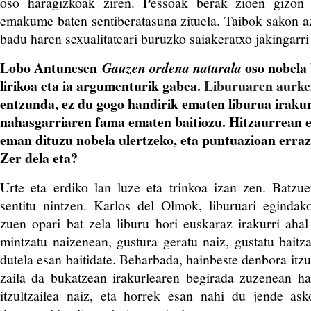
oso haragizkoak ziren. Pessoak berak zioen gizon 
emakume baten sentiberatasuna zituela. Taibok sakon az
badu haren sexualitateari buruzko saiakeratxo jakingarri 
Lobo Antunesen
oso
nobela
Gauzen ordena naturala
lirikoa eta ia argumenturik gabea.
Liburuaren aurk
entzunda, ez du gogo handirik ematen liburua irakurt
nahasgarriaren fama ematen baitiozu. Hitzaurrean e
eman dituzu nobela ulertzeko, eta puntuazioan erra
Zer dela eta?
Urte eta erdiko lan luze eta trinkoa izan zen. Batzu
sentitu nintzen. Karlos del Olmok, liburuari egindak
zuen opari bat zela liburu hori euskaraz irakurri ahal 
mintzatu naizenean, gustura geratu naiz, gustatu baitza
dutela esan baitidate. Beharbada, hainbeste denbora itz
zaila da bukatzean irakurlearen begirada zuzenean ha
itzultzailea naiz, eta horrek esan nahi du jende ask