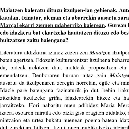
Maiatzen kaleratu dituzu itzulpen-lan gehienak. Aut
katalan, txinatar, aleman eta abarrekin ausartu zar
Marçal ekarri zenuen udaberriko kaierean
. Gurean 
edo idazkera bat ekartzeko hautatzen dituzu edo bes
bultzatzen zaitu haiengana?
Literatura aldizkaria izanez zuzen zen
Maiatz
en itzulpe
baten agertzea. Edozein kulturarentzat itzulpena beharr
da, bideak irekitzen ditu, moldeak proposatzen eta 
emendatzen. Denboraren buruan nitaz gain
Maiatz
e
ausartu da itzulpenaren zeregin horretan, egile eta min
Idazle pare batengana fazinaturik jo dut, behin iraku
zitzaidan itzultzeko griña, idazlearekin hitzez eta 
jarraitzeko. Hori nabaritu nuen adibidez Maria Mer
izaera osoaren miraila edo bizki gisa eragiten zidalako,
nintzaion eta urtea bukatu nuenean poema batean idat
dut zurekilan hiltzen. Itzuli nuen publikatzeko ideia