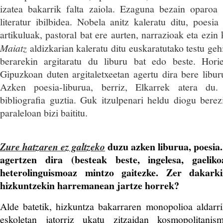
izatea bakarrik falta zaiola. Ezaguna bezain oparoa
literatur ibilbidea. Nobela anitz kaleratu ditu, poesia
artikuluak, pastoral bat ere aurten, narrazioak eta ezin 
Maiatz
aldizkarian kaleratu ditu euskaratutako testu gehi
berarekin argitaratu du liburu bat edo beste. Hori
Gipuzkoan duten argitaletxeetan agertu dira bere libur
Azken poesia-liburua, berriz, Elkarrek atera du
bibliografia guztia. Guk itzulpenari heldu diogu berez
paraleloan bizi baititu.
duzu azken liburua, poesia
Zure hatzaren ez galtzeko
agertzen dira (besteak beste, ingelesa, gaeliko
heterolinguismoaz mintzo gaitezke. Zer dakark
hizkuntzekin harremanean jartze horrek?
Alde batetik, hizkuntza bakarraren monopolioa aldarr
eskoletan jatorriz ukatu zitzaidan kosmopolitanis