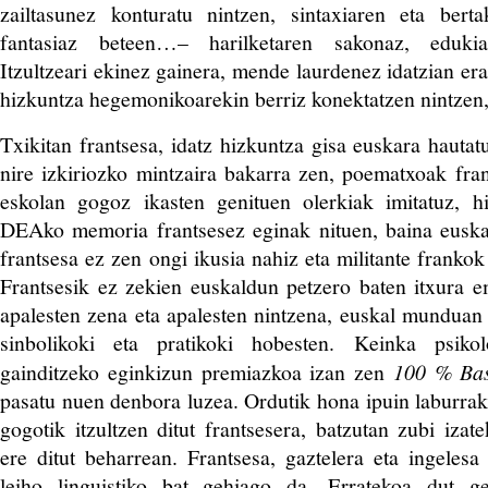
zailtasunez konturatu nintzen, sintaxiaren eta bert
fantasiaz beteen…– harilketaren sakonaz, edukiar
Itzultzeari ekinez gainera, mende laurdenez idatzian era
hizkuntza hegemonikoarekin berriz konektatzen nintzen,
Txikitan frantsesa, idatz hizkuntza gisa euskara hautat
nire izkiriozko mintzaira bakarra zen, poematxoak fran
eskolan gogoz ikasten genituen olerkiak imitatuz, hi
DEAko memoria frantsesez eginak nituen, baina eusk
frantsesa ez zen ongi ikusia nahiz eta militante frankok
Frantsesik ez zekien euskaldun petzero baten itxura ema
apalesten zena eta apalesten nintzena, euskal munduan 
sinbolikoki eta pratikoki hobesten. Keinka psikol
gainditzeko eginkizun premiazkoa izan zen
100 % Ba
pasatu nuen denbora luzea. Ordutik hona ipuin laburra
gogotik itzultzen ditut frantsesera, batzutan zubi izate
ere ditut beharrean. Frantsesa, gaztelera eta ingelesa
leiho linguistiko bat gehiago da. Erratekoa dut g