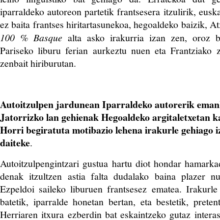
iparraldeko autoreon partetik frantsesera itzulirik, eus
ez baita frantses hiritartasunekoa, hegoaldeko baizik, A
100 % Basque
alta asko irakurria izan zen, oroz b
Pariseko liburu ferian aurkeztu nuen eta Frantziako 
zenbait hiriburutan.
Autoitzulpen jardunean Iparraldeko autorerik eman
Jatorrizko lan gehienak Hegoaldeko argitaletxetan k
Horri begiratuta motibazio lehena irakurle gehiago i
daiteke
.
Autoitzulpengintzari gustua hartu diot hondar hamarka
denak itzultzen astia falta dudalako baina plazer 
Ezpeldoi saileko liburuen frantsesez ematea. Irakurl
batetik, iparralde honetan bertan, eta bestetik, preten
Herriaren itxura ezberdin bat eskaintzeko gutaz interas