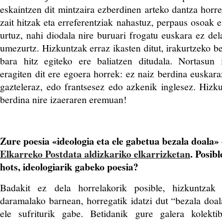
eskaintzen dit mintzaira ezberdinen arteko dantza horre
zait hitzak eta erreferentziak nahastuz, perpaus osoak 
urtuz, nahi diodala nire buruari frogatu euskara ez del
umezurtz. Hizkuntzak erraz ikasten ditut, irakurtzeko b
bara hitz egiteko ere baliatzen ditudala. Nortasun 
eragiten dit
ere
egoera horrek: ez naiz berdina euskara
gazteleraz, edo frantsesez edo azkenik inglesez. Hiz
berdina nire izaeraren eremuan!
Zure poesia «ideologia eta ele gabetua bezala doala»
Elkarreko Postdata aldizkariko elkarrizketan
. Posibl
hots, ideologiarik gabeko poesia?
Badakit ez dela horrelakorik posible, hizkuntzak 
daramalako barnean, horregatik idatzi dut “bezala doal
ele sufriturik gabe. Betidanik gure galera kolekt