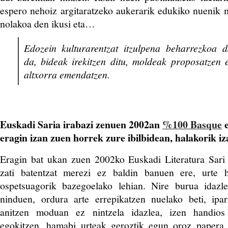
espero nehoiz argitaratzeko aukerarik edukiko nuenik
nolakoa den ikusi eta…
Edozein kulturarentzat itzulpena beharrezkoa d
da, bideak irekitzen ditu, moldeak proposatzen 
altxorra emendatzen.
Euskadi Saria irabazi zenuen 2002an
%100 Basque
e
eragin izan zuen horrek zure ibilbidean, halakorik i
Eragin bat ukan zuen 2002ko Euskadi Literatura Sari 
zati batentzat merezi ez baldin banuen ere, urte 
ospetsuagorik bazegoelako lehian. Nire burua idazl
ninduen, ordura arte errepikatzen nuelako beti, iparr
anitzen moduan ez nintzela idazlea, izen handios 
egokitzen, hamabi urteak geroztik egun oroz papera b