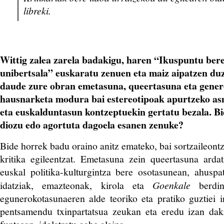
libreki.
Wittig zalea zarela badakigu, haren “Ikuspuntu bere
unibertsala” euskaratu zenuen eta maiz aipatzen du
daude zure obran emetasuna, queertasuna eta gener
hausnarketa modura bai estereotipoak apurtzeko as
eta euskalduntasun kontzeptuekin gertatu bezala. Bid
diozu edo agortuta dagoela esanen zenuke?
Bide horrek badu oraino anitz emateko, bai sortzaileontzat
kritika egileentzat. Emetasuna zein queertasuna arda
euskal politika-kulturgintza bere osotasunean, ahusp
idatziak, emazteonak, kirola eta
Goenkale
berdin
egunerokotasunaeren alde teoriko eta pratiko guztiei in
pentsamendu txinpartatsua zeukan eta eredu izan dak