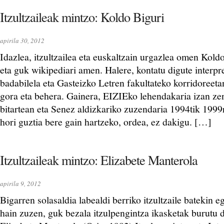
Itzultzaileak mintzo: Koldo Biguri
apirila 30, 2012
Idazlea, itzultzailea eta euskaltzain urgazlea omen Koldo
eta guk wikipediari amen. Halere, kontatu digute interpre
badabilela eta Gasteizko Letren fakultateko korridoreeta
gora eta behera. Gainera, EIZIEko lehendakaria izan z
bitartean eta Senez aldizkariko zuzendaria 1994tik 1999
hori guztia bere gain hartzeko, ordea, ez dakigu. […]
Itzultzaileak mintzo: Elizabete Manterola
apirila 9, 2012
Bigarren solasaldia labealdi berriko itzultzaile batekin e
hain zuzen, guk bezala itzulpengintza ikasketak burutu d