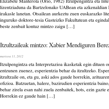
Elizabete Manterola (Orio, 1982) Itzulpengintza eta Int
lizentziaduna da Bartzelonako UABean eta azkenaldian
irakasle lanetan. Otsailean aurkeztu zuen euskarazko lite
inguruko doktore-tesia Gasteizko Fakultatean eta eginda
beste zenbait kontuz mintzo zaigu […]
Itzultzaileak mintzo: Xabier Mendiguren Bere
martxoa 11, 2012
Itzulpengintza eta Interpretazioa ikasketak egin dituen o
entzunen zuenez, esperientzia behar da itzultzeko. Esper
itzultzaile on, eta gu, aski ados gaude horrekin, arituaren
ofizioa. Batzuetan, halere, bazirudien esperientzia baino,
behar zirela esan nahi zuela zenbaitek, hots, ezin gazte et
Horrekin ez gaude hain […]