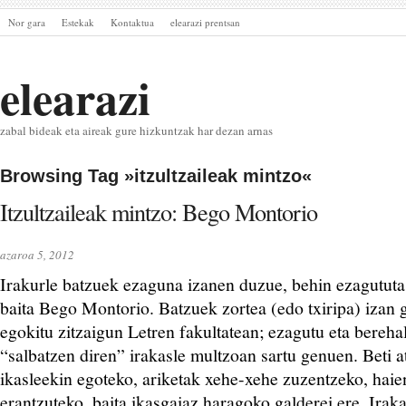
Nor gara
Estekak
Kontaktua
elearazi prentsan
elearazi
zabal bideak eta aireak gure hizkuntzak har dezan arnas
Browsing Tag »itzultzaileak mintzo«
Itzultzaileak mintzo: Bego Montorio
azaroa 5, 2012
Irakurle batzuek ezaguna izanen duzue, behin ezagutut
baita Bego Montorio. Batzuek zortea (edo txiripa) izan 
egokitu zitzaigun Letren fakultatean; ezagutu eta bereha
“salbatzen diren” irakasle multzoan sartu genuen. Beti 
ikasleekin egoteko, ariketak xehe-xehe zuzentzeko, haie
erantzuteko, baita ikasgaiaz haragoko galderei ere. Irak