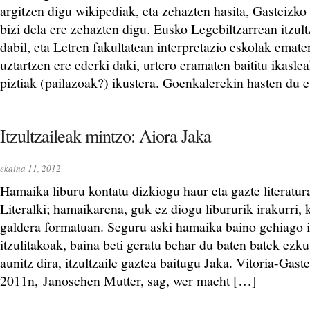
argitzen digu wikipediak, eta zehazten hasita, Gasteizk
bizi dela ere zehazten digu. Eusko Legebiltzarrean itzultz
dabil, eta Letren fakultatean interpretazio eskolak emate
uztartzen ere ederki daki, urtero eramaten baititu ikasle
piztiak (pailazoak?) ikustera. Goenkalerekin hasten du 
Itzultzaileak mintzo: Aiora Jaka
ekaina 11, 2012
Hamaika liburu kontatu dizkiogu haur eta gazte literatur
Literalki; hamaikarena, guk ez diogu libururik irakurri, 
galdera formatuan. Seguru aski hamaika baino gehiago 
itzulitakoak, baina beti geratu behar du baten batek ezk
aunitz dira, itzultzaile gaztea baitugu Jaka. Vitoria-Gast
2011n, Janoschen Mutter, sag, wer macht […]