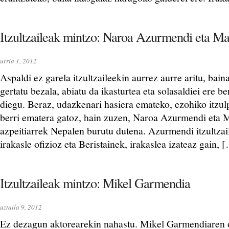
Itzultzaileak mintzo: Naroa Azurmendi eta Ma
urria 1, 2012
Aspaldi ez garela itzultzaileekin aurrez aurre aritu, bai
gertatu bezala, abiatu da ikasturtea eta solasaldiei ere be
diegu. Beraz, udazkenari hasiera emateko, ezohiko itzul
berri ematera gatoz, hain zuzen, Naroa Azurmendi eta 
azpeitiarrek Nepalen burutu dutena. Azurmendi itzultzail
irakasle ofizioz eta Beristainek, irakaslea izateaz gain, 
Itzultzaileak mintzo: Mikel Garmendia
uztaila 9, 2012
Ez dezagun aktorearekin nahastu. Mikel Garmendiaren 